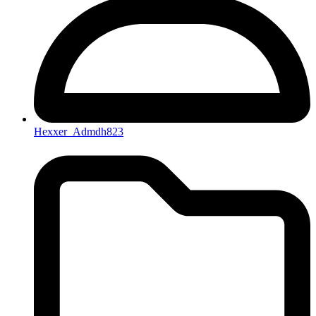
Hexxer_Admdh823