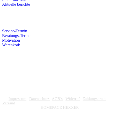
Aktuelle berichte
Service-Termin
Beratungs-Termin
Motivation
Warenkorb
Impressum
|
Datenschutz
|
AGB’s
|
Widerruf
|
Zahlungsarten
|
Versand
•
© 2026 superare – Alle Rechte vorbehalten.
• Design by
–
HOMEPAGE HEXXER