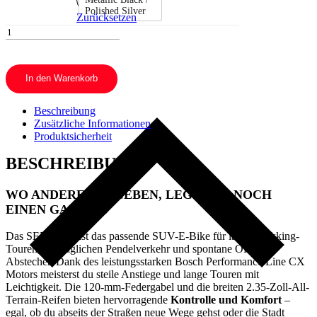
Polished Silver
Zurücksetzen
SIMPLON
SENGO:e
Advanced+
Menge
In den Warenkorb
Beschreibung
Zusätzliche Informationen
Produktsicherheit
BESCHREIBUNG
WO ANDERE AUFGEBEN, LEGST DU NOCH
EINEN GANG ZU
Das SENGO :e ist das passende SUV-E-Bike für lange Trekking-
Touren, den täglichen Pendelverkehr und spontane Offroad-
Abstecher. Dank des leistungsstarken Bosch Performance Line CX
Motors meisterst du steile Anstiege und lange Touren mit
Leichtigkeit. Die 120-mm-Federgabel und die breiten 2.35-Zoll-All-
Terrain-Reifen bieten hervorragende
Kontrolle und Komfort
–
egal, ob du abseits der Straßen neue Wege gehst oder die Stadt