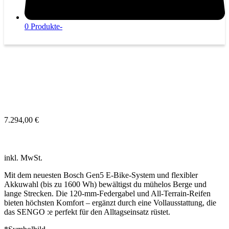
0 Produkte
-
Open
Close
mobile
mobile
menu
menu
SIMPLON SENGO:E ADVANCED+
7.294,00
€
inkl. MwSt.
Mit dem neuesten Bosch Gen5 E-Bike-System und flexibler
Akkuwahl (bis zu 1600 Wh) bewältigst du mühelos Berge und
lange Strecken. Die 120-mm-Federgabel und All-Terrain-Reifen
bieten höchsten Komfort – ergänzt durch eine Vollausstattung, die
das SENGO :e perfekt für den Alltagseinsatz rüstet.