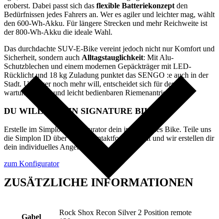
eroberst. Dabei passt sich das
flexible Batteriekonzept
den
Bedürfnissen jedes Fahrers an. Wer es agiler und leichter mag, wählt
den 600-Wh-Akku. Für längere Strecken und mehr Reichweite ist
der 800-Wh-Akku die ideale Wahl.
Das durchdachte SUV-E-Bike vereint jedoch nicht nur Komfort und
Sicherheit, sondern auch
Alltagstauglichkeit
: Mit Alu-
Schutzblechen und einem modernen Gepäckträger mit LED-
Rücklicht und 18 kg Zuladung punktet das SENGO :e auch in der
Stadt. Und wer noch mehr will, entscheidet sich für den
wartungsarmen und leicht bedienbaren Riemenantrieb.
DU WILLST DEIN SIGNATURE BIKE?
Erstelle im Simplon Konfigurator dein individuelles Bike. Teile uns
die Simplon ID über unser Kontaktformular mit und wir erstellen dir
dein individuelles Angebot.
zum Konfigurator
ZUSÄTZLICHE INFORMATIONEN
Rock Shox Recon Silver 2 Position remote
Gabel