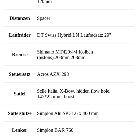
120mm
Distanzen
Spacer
Laufräder
DT Swiss Hybrid LN Laufradsatz 29"
Shimano MT420;4/4 Kolben
Bremse
(pistons);203mm;203mm
Steuersatz
Acros AZX-298
Selle Italia, X-Bow, hidden flow hole,
Sattel
145*255mm, boost
Sattelstütze
Simplon Alu SP 31.6 x 400 mm
Lenker
Simplon BAR 760