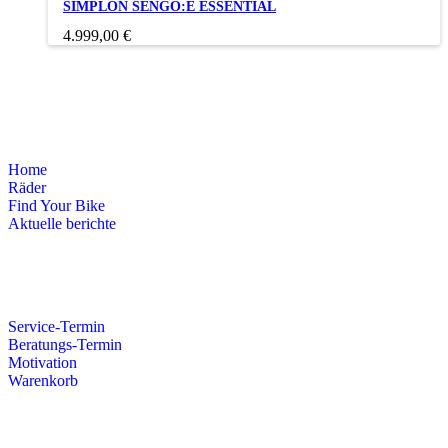
SIMPLON SENGO:E ESSENTIAL
Produkt
weist
4.999,00
€
mehrere
Varianten
auf.
Die
Optionen
Menü
können
auf
Home
der
Räder
Produktseite
Find Your Bike
gewählt
Aktuelle berichte
werden
Service-Termin
Beratungs-Termin
Motivation
Warenkorb