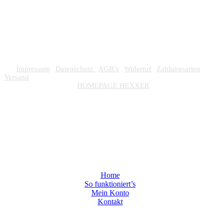
Impressum
|
Datenschutz
|
AGB’s
|
Widerruf
|
Zahlungsarten
|
Versand
•
© 2026 superare – Alle Rechte vorbehalten.
• Design by
–
HOMEPAGE HEXXER
Menü
Home
So funktioniert’s
Mein Konto
Kontakt